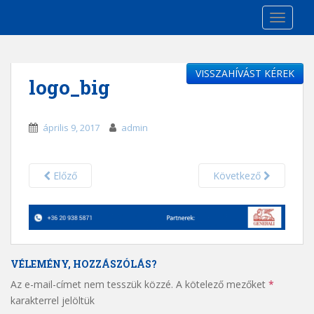
S
TOGGLE
k
i
p
t
VISSZAHÍVÁST KÉREK
logo_big
o
m
a
április 9, 2017
admin
i
n
c
Előző
Következő
o
n
t
e
n
VÉLEMÉNY, HOZZÁSZÓLÁS?
t
Az e-mail-címet nem tesszük közzé.
A kötelező mezőket
*
karakterrel jelöltük