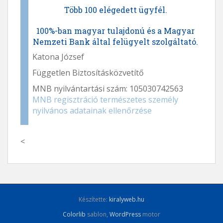
Több 100 elégedett ügyfél.
100%-ban magyar tulajdonú és a Magyar
Nemzeti Bank által felügyelt szolgáltató.
Katona József
Független Biztosításközvetítő
MNB nyilvántartási szám: 105030742563
MNB regisztráció természetes személy
nyilvános adatainak ellenőrzése
<
Készítette:
kiralyweb.hu
Colorlib
sablon,
WordPress
motor