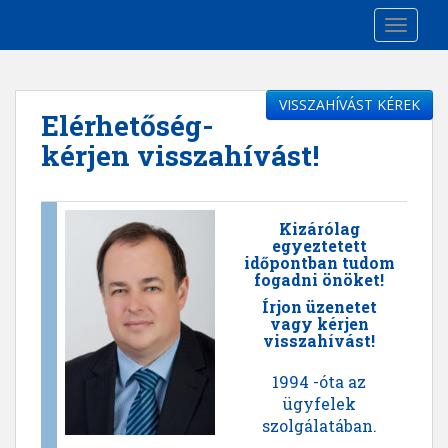
S
TOGGLE
k
i
p
t
VISSZAHÍVÁST KÉREK
Elérhetőség-
o
kérjen visszahívást!
m
a
i
n
Kizárólag
c
egyeztetett
időpontban tudom
o
fogadni önöket!
n
Írjon üzenetet
t
vagy kérjen
e
visszahívást!
n
t
1994 -óta az
ügyfelek
szolgálatában.