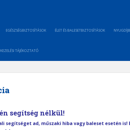
EGÉSZSÉGBIZTOSÍTÁSOK
ÉLET ÉS BALESETBIZTOSÍTÁSOK
NYUGDÍJB
KEZELÉSI TÁJÉKOZTATÓ
cia
én segítség nélkül!
ali segítséget ad, műszaki hiba vagy baleset esetén is!