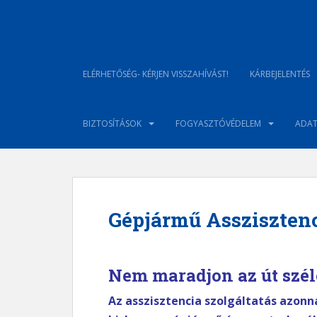
S
k
i
p
t
ELÉRHETŐSÉG- KÉRJEN VISSZAHÍVÁST!
KÁRBEJELENTÉS
o
m
a
BIZTOSÍTÁSOK
FOGYASZTÓVÉDELEM
ADAT
i
n
c
o
n
Gépjármű Assziszten
t
e
n
t
Nem maradjon az út szél
Az asszisztencia szolgáltatás azonn