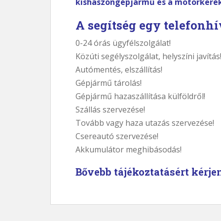
kishaszongépjármű és a motorkeré
A segítség egy telefonh
0-24 órás ügyfélszolgálat!
Közúti segélyszolgálat, helyszíni javítás
Autómentés, elszállítás!
Gépjármű tárolás!
Gépjármű hazaszállítása külföldről!
Szállás szervezése!
Tovább vagy haza utazás szervezése!
Csereautó szervezése!
Akkumulátor meghibásodás!
Bővebb tájékoztatásért kérje