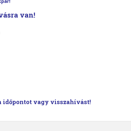
kpár!
ívásra van!
!
n időpontot vagy visszahívást!