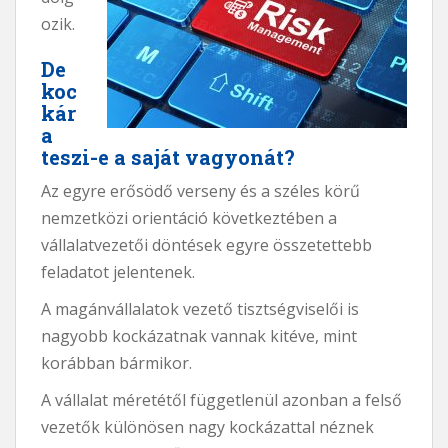
ozik.
De
koc
kár
a
teszi-e a saját vagyonát?
Az egyre erősödő verseny és a széles körű
nemzetközi orientáció következtében a
vállalatvezetői döntések egyre összetettebb
feladatot jelentenek.
A magánvállalatok vezető tisztségviselői is
nagyobb kockázatnak vannak kitéve, mint
korábban bármikor.
A vállalat méretétől függetlenül azonban a felső
vezetők különösen nagy kockázattal néznek