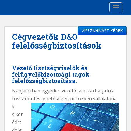
S
TOGGLE
k
i
p
t
VISSZAHÍVÁST KÉREK
Cégvezetők D&O
o
felelősségbiztosítások
m
a
i
n
Vezető tisztségviselők és
c
felügyelőbizottsági tagok
o
felelősségbiztosítása.
n
Napjainkban egyetlen vezető sem zárhatja ki a
t
e
rossz döntés lehetőségét, miközben vállalatána
n
k
t
siker
éért
dolg