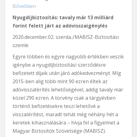
Bővebben
Nyugdíjbiztosítás: tavaly már 13 milliárd
forint felett járt az adóvisszaigénylés
2020.december.02. szerda.;/MABISZ-Biztosítási
szemle
Egyre többen és egyre nagyobb értékben veszik
igénybe a nyugdíjbiztosítási szerződésre
befizetett díjaik után járó adókedvezményt. Míg
2015-ben alig több mint 90 ezren éltek az
adóvisszatérítés lehetőségével, addig tavaly már
közel 290 ezren. A törvény csak a tárgyévben
történő befizetésekre teszi lehetővé a
visszatérítést, maradt tehát még néhány hét a
keretek kihasználására – hívja fel a figyelmet a
Magyar Biztosítók Szövetsége (MABISZ).