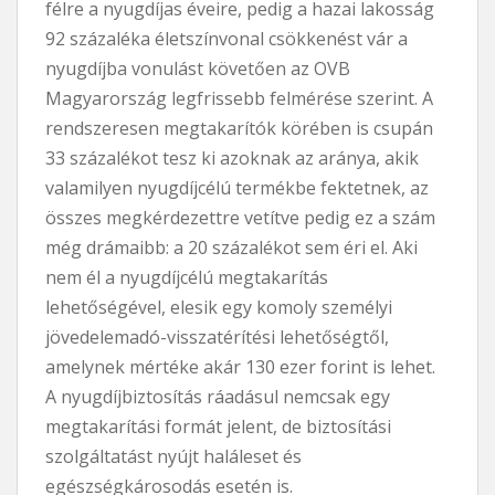
félre a nyugdíjas éveire, pedig a hazai lakosság
92 százaléka életszínvonal csökkenést vár a
nyugdíjba vonulást követően az OVB
Magyarország legfrissebb felmérése szerint. A
rendszeresen megtakarítók körében is csupán
33 százalékot tesz ki azoknak az aránya, akik
valamilyen nyugdíjcélú termékbe fektetnek, az
összes megkérdezettre vetítve pedig ez a szám
még drámaibb: a 20 százalékot sem éri el. Aki
nem él a nyugdíjcélú megtakarítás
lehetőségével, elesik egy komoly személyi
jövedelemadó-visszatérítési lehetőségtől,
amelynek mértéke akár 130 ezer forint is lehet.
A nyugdíjbiztosítás ráadásul nemcsak egy
megtakarítási formát jelent, de biztosítási
szolgáltatást nyújt haláleset és
egészségkárosodás esetén is.