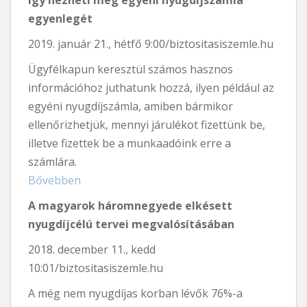
Így nézheti meg egyéni nyugdíjszámla
egyenlegét
2019. január 21., hétfő 9:00/biztositasiszemle.hu
Ügyfélkapun keresztül számos hasznos
információhoz juthatunk hozzá, ilyen például az
egyéni nyugdíjszámla, amiben bármikor
ellenőrizhetjük, mennyi járulékot fizettünk be,
illetve fizettek be a munkaadóink erre a
számlára.
Bővebben
A magyarok háromnegyede elkésett
nyugdíjcélú tervei megvalósításában
2018. december 11., kedd
10:01/biztositasiszemle.hu
A még nem nyugdíjas korban lévők 76%-a