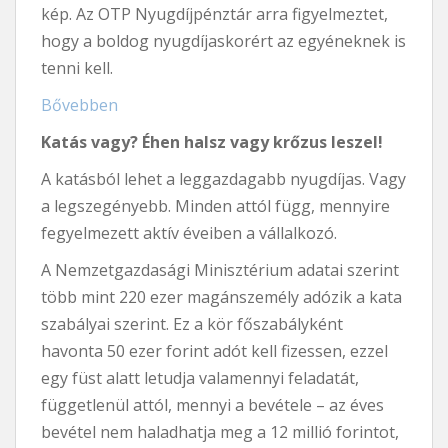
kép. Az OTP Nyugdíjpénztár arra figyelmeztet,
hogy a boldog nyugdíjaskorért az egyéneknek is
tenni kell.
Bővebben
Katás vagy? Éhen halsz vagy krőzus leszel!
A katásból lehet a leggazdagabb nyugdíjas. Vagy
a legszegényebb. Minden attól függ, mennyire
fegyelmezett aktív éveiben a vállalkozó.
A Nemzetgazdasági Minisztérium adatai szerint
több mint 220 ezer magánszemély adózik a kata
szabályai szerint. Ez a kör főszabályként
havonta 50 ezer forint adót kell fizessen, ezzel
egy füst alatt letudja valamennyi feladatát,
függetlenül attól, mennyi a bevétele – az éves
bevétel nem haladhatja meg a 12 millió forintot,