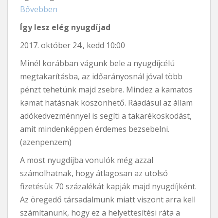
Bővebben
Így lesz elég nyugdíjad
2017. október 24., kedd 10:00
Minél korábban vágunk bele a nyugdíjcélú
megtakarításba, az időarányosnál jóval több
pénzt tehetünk majd zsebre. Mindez a kamatos
kamat hatásnak köszönhető. Ráadásul az állam
adókedvezménnyel is segíti a takarékoskodást,
amit mindenképpen érdemes bezsebelni.
(azenpenzem)
A most nyugdíjba vonulók még azzal
számolhatnak, hogy átlagosan az utolsó
fizetésük 70 százalékát kapják majd nyugdíjként.
Az öregedő társadalmunk miatt viszont arra kell
számítanunk, hogy ez a helyettesítési ráta a