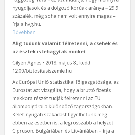
nyugdíjasok és a dolgozó korúak aránya – 29,9
százalék, még soha nem volt ennyire magas –
írja a hvg.hu.
Bővebben
Alig tudunk valamit félretenni, a csehek és
az észtek is lehagytak minket
Gilyén Ágnes • 2018. május 8., kedd
12:00/biztositasiszemle.hu
Az Európai Unió statisztikai főigazgatósága, az
Eurostat azt vizsgálta, hogy a bruttó fizetés
mekkora részét tudják félretenni az EU
állampolgárai a különböző tagországokban.
Kelet-nyugati szakadást figyelhetünk meg
ebben az esetben is, a legrosszabb a helyzet
Cipruson, Bulgáriában és Litvániában – írja a