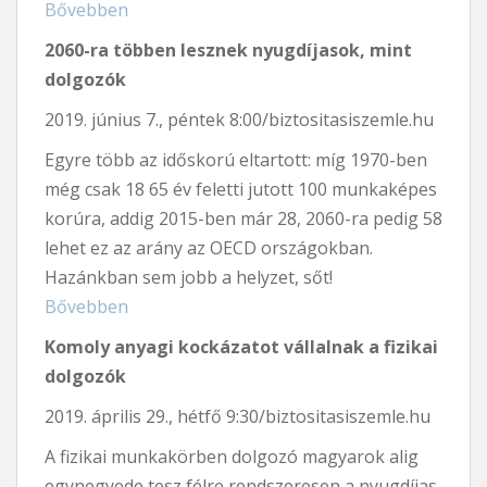
Bővebben
2060-ra többen lesznek nyugdíjasok, mint
dolgozók
2019. június 7., péntek 8:00/biztositasiszemle.hu
Egyre több az időskorú eltartott: míg 1970-ben
még csak 18 65 év feletti jutott 100 munkaképes
korúra, addig 2015-ben már 28, 2060-ra pedig 58
lehet ez az arány az OECD országokban.
Hazánkban sem jobb a helyzet, sőt!
Bővebben
Komoly anyagi kockázatot vállalnak a fizikai
dolgozók
2019. április 29., hétfő 9:30/biztositasiszemle.hu
A fizikai munkakörben dolgozó magyarok alig
egynegyede tesz félre rendszeresen a nyugdíjas