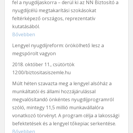
fel a nyugdíjaskorra – derül ki az NN Biztosító a
nyugdíjcélú megtakarítási szokásokat
feltérképező országos, reprezentatív
kutatásából.
Bővebben
Lengyel nyugdíjreform: örökölhető lesz a
megspórolt vagyon
2018. október 11., csütörtök
12:00/biztositasiszemle.hu
Múlt héten szavazta meg a lengyel alsóház a
munkáltatói és állami hozzájárulással
megvalósítandó önkéntes nyugdíjprogramról
szóló, mintegy 11,5 millió munkavállalóra
vonatkozó törvényt. A program célja a lakossági
befektetések és a lengyel tőkepiac serkentése.
Bővebben