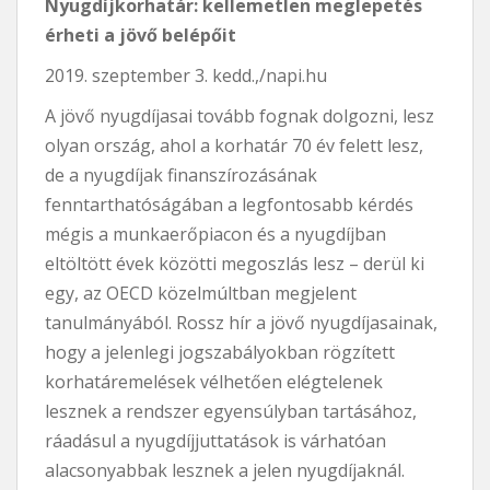
Nyugdíjkorhatár: kellemetlen meglepetés
érheti a jövő belépőit
2019. szeptember 3. kedd.,/napi.hu
A jövő nyugdíjasai tovább fognak dolgozni, lesz
olyan ország, ahol a korhatár 70 év felett lesz,
de a nyugdíjak finanszírozásának
fenntarthatóságában a legfontosabb kérdés
mégis a munkaerőpiacon és a nyugdíjban
eltöltött évek közötti megoszlás lesz – derül ki
egy, az OECD közelmúltban megjelent
tanulmányából. Rossz hír a jövő nyugdíjasainak,
hogy a jelenlegi jogszabályokban rögzített
korhatáremelések vélhetően elégtelenek
lesznek a rendszer egyensúlyban tartásához,
ráadásul a nyugdíjjuttatások is várhatóan
alacsonyabbak lesznek a jelen nyugdíjaknál.