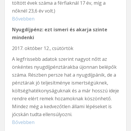
töltött évek száma a férfiaknál 17 év, míg a
nőknél 23,6 év volt.)
Bővebben
Nyugdíjpénz: ezt ismeri és akarja szinte
mindenki
2017. október 12., csütörtök
A legfrissebb adatok szerint nagyot nőtt az
önkéntes nyugdíjpénztárakba újonnan belépők
száma. Részben persze hat a nyugdíjpánik, de a
pénztárak jó teljesítménye ismertségüknek,
költséghatékonyságuknak és a már hosszú ideje
rendre elért remek hozamoknak köszönhető.
Mindez még a kedvezőtlen állami lépéseket is
jócskán tudta ellensúlyozni.
Bővebben