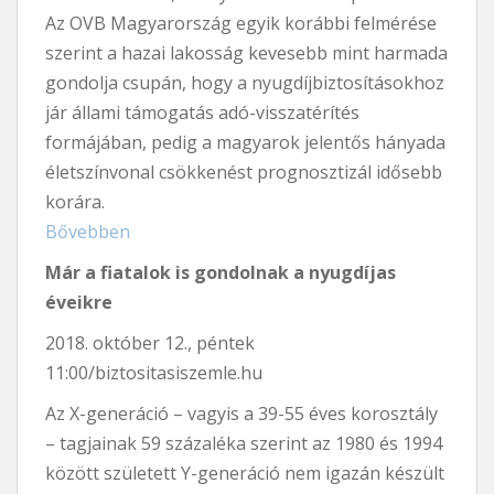
Az OVB Magyarország egyik korábbi felmérése
szerint a hazai lakosság kevesebb mint harmada
gondolja csupán, hogy a nyugdíjbiztosításokhoz
jár állami támogatás adó-visszatérítés
formájában, pedig a magyarok jelentős hányada
életszínvonal csökkenést prognosztizál idősebb
korára.
Bővebben
Már a fiatalok is gondolnak a nyugdíjas
éveikre
2018. október 12., péntek
11:00/biztositasiszemle.hu
Az X-generáció – vagyis a 39-55 éves korosztály
– tagjainak 59 százaléka szerint az 1980 és 1994
között született Y-generáció nem igazán készült