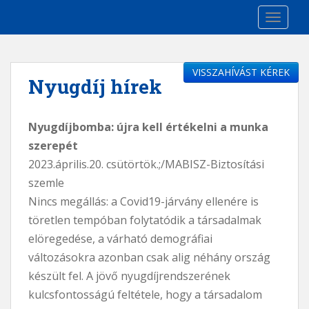
S
TOGGLE
k
i
p
t
VISSZAHÍVÁST KÉREK
Nyugdíj hírek
o
m
a
Nyugdíjbomba: újra kell értékelni a munka
i
szerepét
n
2023.április.20. csütörtök.;/MABISZ-Biztosítási
c
o
szemle
n
Nincs megállás: a Covid19-járvány ellenére is
t
töretlen tempóban folytatódik a társadalmak
e
elöregedése, a várható demográfiai
n
változásokra azonban csak alig néhány ország
t
készült fel. A jövő nyugdíjrendszerének
kulcsfontosságú feltétele, hogy a társadalom