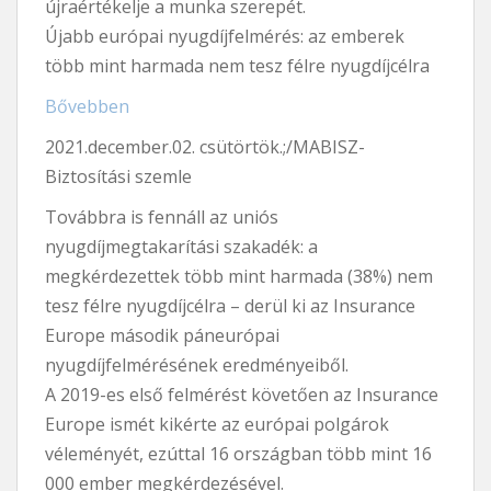
újraértékelje a munka szerepét.
Újabb európai nyugdíjfelmérés: az emberek
több mint harmada nem tesz félre nyugdíjcélra
Bővebben
2021.december.02. csütörtök.;/MABISZ-
Biztosítási szemle
Továbbra is fennáll az uniós
nyugdíjmegtakarítási szakadék: a
megkérdezettek több mint harmada (38%) nem
tesz félre nyugdíjcélra – derül ki az Insurance
Europe második páneurópai
nyugdíjfelmérésének eredményeiből.
A 2019-es első felmérést követően az Insurance
Europe ismét kikérte az európai polgárok
véleményét, ezúttal 16 országban több mint 16
000 ember megkérdezésével.