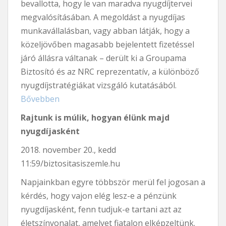
bevallotta, hogy le van maradva nyugdíjtervei
megvalósításában. A megoldást a nyugdíjas
munkavállalásban, vagy abban látják, hogy a
közeljövőben magasabb bejelentett fizetéssel
járó állásra váltanak – derült ki a Groupama
Biztosító és az NRC reprezentatív, a különböző
nyugdíjstratégiákat vizsgáló kutatásából.
Bővebben
Rajtunk is múlik, hogyan élünk majd
nyugdíjasként
2018. november 20., kedd
11:59/biztositasiszemle.hu
Napjainkban egyre többször merül fel jogosan a
kérdés, hogy vajon elég lesz-e a pénzünk
nyugdíjasként, fenn tudjuk-e tartani azt az
életszínvonalat, amelyet fiatalon elképzeltünk.