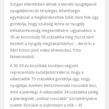
Szöges ellentétben állnak a leendő nyugdíjasok
nyugdíjtervei és tényleges lehetőségei
egymással: a megkérdezettek több mint fele úgy
gondolja, hogy szükség lenne az nyugdíj-
előtakarékosság megkezdésére, ugyanakkor a
30-as korosztály 58 százaléka még hozzá sem
kezdett a nyugdíj-megtakarításhoz – derül ki a
K&H biztos jövő index elnevezésű, friss
felméréséből.
A 30-59 év közöttiek körében végzett
reprezentatív kutatásból kiderül, hogy a
válaszadók 73 százaléka gondolja úgy, hogy
nyugdíjas éveiben életszínvonala rosszabb lesz,
mint a jelenlegi. A válaszadók 34 százaléka pedig
a jelenleginél „sokkal rosszabb” körülményekre
számít. Közülük is különösen a nők – 41