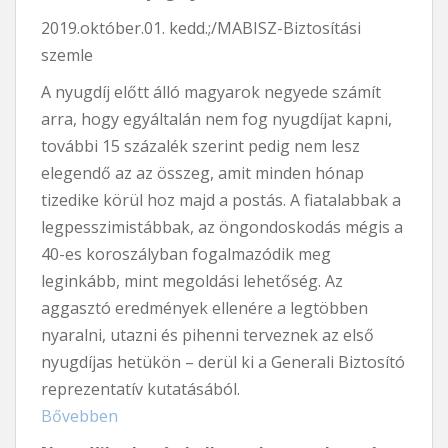
2019.október.01. kedd.;/MABISZ-Biztosítási
szemle
A nyugdíj előtt álló magyarok negyede számít
arra, hogy egyáltalán nem fog nyugdíjat kapni,
további 15 százalék szerint pedig nem lesz
elegendő az az összeg, amit minden hónap
tizedike körül hoz majd a postás. A fiatalabbak a
legpesszimistábbak, az öngondoskodás mégis a
40-es koroszályban fogalmazódik meg
leginkább, mint megoldási lehetőség. Az
aggasztó eredmények ellenére a legtöbben
nyaralni, utazni és pihenni terveznek az első
nyugdíjas hetükön – derül ki a Generali Biztosító
reprezentatív kutatásából.
Bővebben