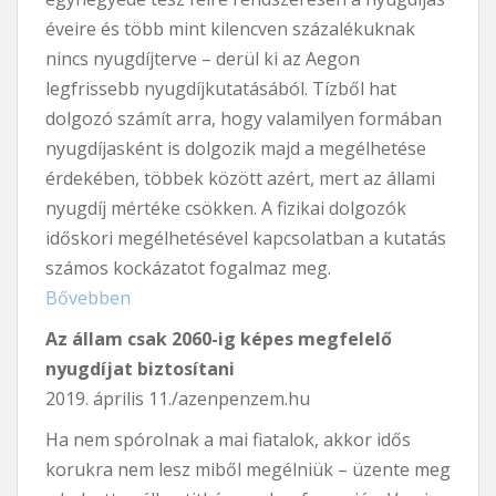
éveire és több mint kilencven százalékuknak
nincs nyugdíjterve – derül ki az Aegon
legfrissebb nyugdíjkutatásából. Tízből hat
dolgozó számít arra, hogy valamilyen formában
nyugdíjasként is dolgozik majd a megélhetése
érdekében, többek között azért, mert az állami
nyugdíj mértéke csökken. A fizikai dolgozók
időskori megélhetésével kapcsolatban a kutatás
számos kockázatot fogalmaz meg.
Bővebben
Az állam csak 2060-ig képes megfelelő
nyugdíjat biztosítani
2019. április 11./azenpenzem.hu
Ha nem spórolnak a mai fiatalok, akkor idős
korukra nem lesz miből megélniük – üzente meg