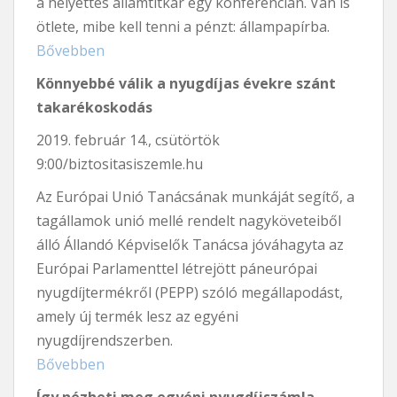
a helyettes államtitkár egy konferencián. Van is
ötlete, mibe kell tenni a pénzt: állampapírba.
Bővebben
Könnyebbé válik a nyugdíjas évekre szánt
takarékoskodás
2019. február 14., csütörtök
9:00/biztositasiszemle.hu
Az Európai Unió Tanácsának munkáját segítő, a
tagállamok unió mellé rendelt nagyköveteiből
álló Állandó Képviselők Tanácsa jóváhagyta az
Európai Parlamenttel létrejött páneurópai
nyugdíjtermékről (PEPP) szóló megállapodást,
amely új termék lesz az egyéni
nyugdíjrendszerben.
Bővebben