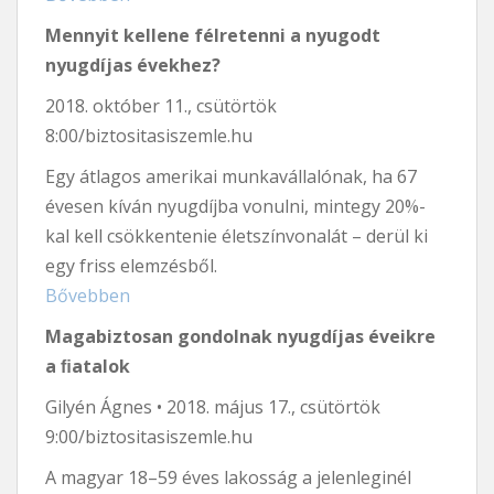
Mennyit kellene félretenni a nyugodt
nyugdíjas évekhez?
2018. október 11., csütörtök
8:00/biztositasiszemle.hu
Egy átlagos amerikai munkavállalónak, ha 67
évesen kíván nyugdíjba vonulni, mintegy 20%-
kal kell csökkentenie életszínvonalát – derül ki
egy friss elemzésből.
Bővebben
Magabiztosan gondolnak nyugdíjas éveikre
a ﬁatalok
Gilyén Ágnes • 2018. május 17., csütörtök
9:00/biztositasiszemle.hu
A magyar 18–59 éves lakosság a jelenleginél