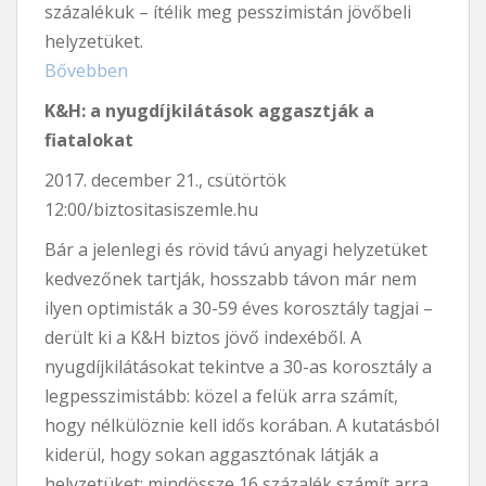
százalékuk – ítélik meg pesszimistán jövőbeli
helyzetüket.
Bővebben
K&H: a nyugdíjkilátások aggasztják a
fiatalokat
2017. december 21., csütörtök
12:00/biztositasiszemle.hu
Bár a jelenlegi és rövid távú anyagi helyzetüket
kedvezőnek tartják, hosszabb távon már nem
ilyen optimisták a 30-59 éves korosztály tagjai –
derült ki a K&H biztos jövő indexéből. A
nyugdíjkilátásokat tekintve a 30-as korosztály a
legpesszimistább: közel a felük arra számít,
hogy nélkülöznie kell idős korában. A kutatásból
kiderül, hogy sokan aggasztónak látják a
helyzetüket: mindössze 16 százalék számít arra,