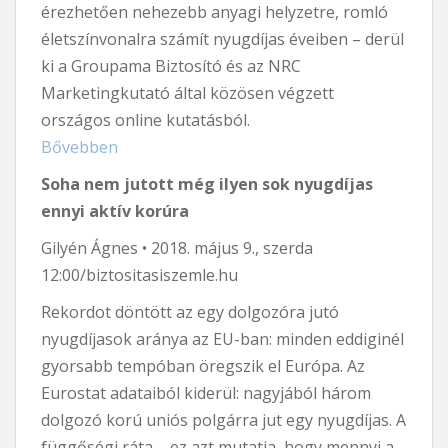
érezhetően nehezebb anyagi helyzetre, romló
életszínvonalra számít nyugdíjas éveiben – derül
ki a Groupama Biztosító és az NRC
Marketingkutató által közösen végzett
országos online kutatásból.
Bővebben
Soha nem jutott még ilyen sok nyugdíjas
ennyi aktív korúra
Gilyén Ágnes • 2018. május 9., szerda
12:00/biztositasiszemle.hu
Rekordot döntött az egy dolgozóra jutó
nyugdíjasok aránya az EU-ban: minden eddiginél
gyorsabb tempóban öregszik el Európa. Az
Eurostat adataiból kiderül: nagyjából három
dolgozó korú uniós polgárra jut egy nyugdíjas. A
függőségi ráta – ez azt mutatja, hogy mennyi a