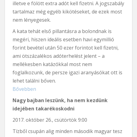
illetve e fölött extra adót kell fizetni. A jogszabály
tartalmaz még egyéb kikötéseket, de ezek most
nem lényegesek.
A kata tehát első pillantásra a bolondnak is
megéri, hiszen ideális esetben havi egymillió
forint bevétel után 50 ezer forintot kell fizetni,
ami ötszázalékos adóterhelést jelent – a
mellékesben katázókkal most nem
foglalkozunk, de persze igazi aranyásókat ott is
lehet találni bőven.
Bővebben
Nagy bajban leszünk, ha nem kezdünk
idejében takarékoskodni
2017. október 26., csütörtök 9:00
Tízből csupán alig minden második magyar tesz