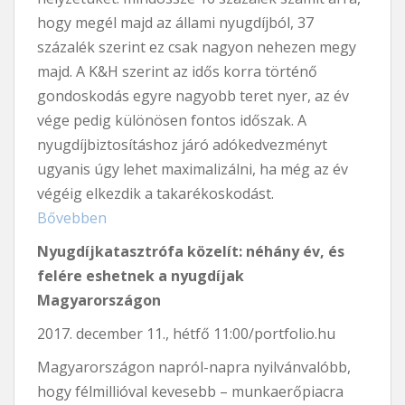
hogy megél majd az állami nyugdíjból, 37
százalék szerint ez csak nagyon nehezen megy
majd. A K&H szerint az idős korra történő
gondoskodás egyre nagyobb teret nyer, az év
vége pedig különösen fontos időszak. A
nyugdíjbiztosításhoz járó adókedvezményt
ugyanis úgy lehet maximalizálni, ha még az év
végéig elkezdik a takarékoskodást.
Bővebben
Nyugdíjkatasztrófa közelít: néhány év, és
felére eshetnek a nyugdíjak
Magyarországon
2017. december 11., hétfő 11:00/portfolio.hu
Magyarországon napról-napra nyilvánvalóbb,
hogy félmillióval kevesebb – munkaerőpiacra