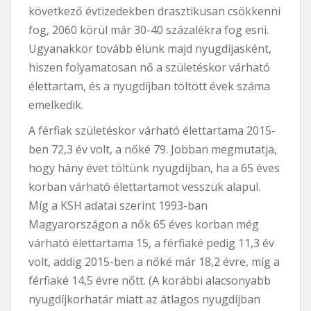
következő évtizedekben drasztikusan csökkenni
fog, 2060 körül már 30-40 százalékra fog esni.
Ugyanakkor tovább élünk majd nyugdíjasként,
hiszen folyamatosan nő a születéskor várható
élettartam, és a nyugdíjban töltött évek száma
emelkedik.
A férfiak születéskor várható élettartama 2015-
ben 72,3 év volt, a nőké 79. Jobban megmutatja,
hogy hány évet töltünk nyugdíjban, ha a 65 éves
korban várható élettartamot vesszük alapul.
Míg a KSH adatai szerint 1993-ban
Magyarországon a nők 65 éves korban még
várható élettartama 15, a férfiaké pedig 11,3 év
volt, addig 2015-ben a nőké már 18,2 évre, míg a
férfiaké 14,5 évre nőtt. (A korábbi alacsonyabb
nyugdíjkorhatár miatt az átlagos nyugdíjban