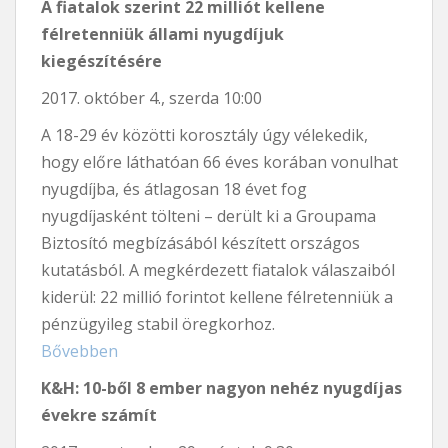
A fiatalok szerint 22 milliót kellene
félretenniük állami nyugdíjuk
kiegészítésére
2017. október 4., szerda 10:00
A 18-29 év közötti korosztály úgy vélekedik,
hogy előre láthatóan 66 éves korában vonulhat
nyugdíjba, és átlagosan 18 évet fog
nyugdíjasként tölteni – derült ki a Groupama
Biztosító megbízásából készített országos
kutatásból. A megkérdezett fiatalok válaszaiból
kiderül: 22 millió forintot kellene félretenniük a
pénzügyileg stabil öregkorhoz.
Bővebben
K&H: 10-ből 8 ember nagyon nehéz nyugdíjas
évekre számít