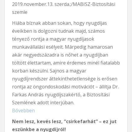
2019.november.13. szerda.;/MABISZ-Biztosítási
szemle
Hiába bíznak abban sokan, hogy nyugdíjas
éveikben is dolgozni tudnak majd, számos
tényező rontja a magyar nyugdíjasok
munkavállalási esélyeit. Márpedig hamarosan
akár negyedszázadra is nőhet a nyugdíjban
töltött élettartam, amire érdemes minél fiatalabb
korban készülni. Sajnos a magyar
nyugdíjrendszer áttekinthetetlensége is erősen
rontja az öngondoskodási motivációt – állítja Dr.
Farkas András nyugdíjszakértő, a Biztosítási
Szemlének adott interjúban.
Bővebben
Nem lesz, kevés lesz, “csirkefarhát” – ez jut
eszünkbe a nyugdíjról!