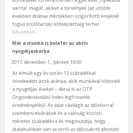
döntésével törvényszerűen a gyerekei „nyakába
varrta” magát, akiket a törvények (az utóbbi
években drámai mértékben szigorított) erejénél
fogva szülőtartási kötelezettség terhel.
Bővebben
Már a munka is belefér az aktív
nyugdíjaskorba
december 1., péntek 10:00
Az elmúlt egy év során 13 százalékkal
növekedett azok aránya, akik munkával töltenék
a nyugdíjas éveket – derül ki az OTP
Öngondoskodási Index legfrissebb
eredményeiből. Az adat rávilágít az időskorral
szembeni elvárások és a valóság közötti
méretes szakadékra és megmutatja, hogy
átalakulóban van az erről az időszakról alkotott