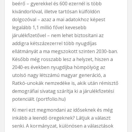
beérő – gyerekkel és 600 ezernél is több
kivándorlóval, illetve tartósan külföldön
dolgozóval – azaz a mai adatokhoz képest
legalább 1,1 millió fővel kevesebb
járulékfizetővel – nem lehet biztosítani az
addigra kétszázezerrel több nyugdíjas
ellátmányát a ma megszokott szinten 2030-ban.
Később még rosszabb lesz a helyzet, hiszen a
2040-es években nyugdíjba hömpölyög az
utolsó nagy létszámú magyar generáció, a
Ratkó-unokák nemzedéke is, akik után rémisztő
demográfiai sivatag szárítja ki a járulékfizetési
potenciált. (portfolio.hu)
Ki meri ezt megmondani az időseknek és még
inkább a leendő öregeknek? Látjuk a választ:
senki. A kormányzat, különösen a választások