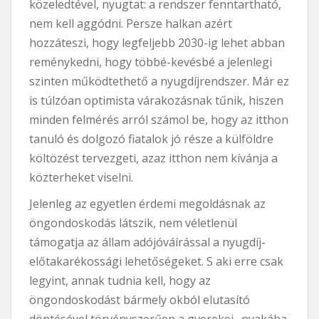
közeledtével, nyugtat: a rendszer fenntartható,
nem kell aggódni. Persze halkan azért
hozzáteszi, hogy legfeljebb 2030-ig lehet abban
reménykedni, hogy többé-kevésbé a jelenlegi
szinten működtethető a nyugdíjrendszer. Már ez
is túlzóan optimista várakozásnak tűnik, hiszen
minden felmérés arról számol be, hogy az itthon
tanuló és dolgozó fiatalok jó része a külföldre
költözést tervezgeti, azaz itthon nem kívánja a
közterheket viselni.
Jelenleg az egyetlen érdemi megoldásnak az
öngondoskodás látszik, nem véletlenül
támogatja az állam adójóváírással a nyugdíj-
előtakarékossági lehetőségeket. S aki erre csak
legyint, annak tudnia kell, hogy az
öngondoskodást bármely okból elutasító