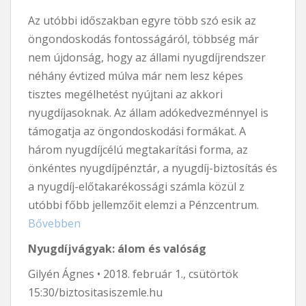
Az utóbbi időszakban egyre több szó esik az
öngondoskodás fontosságáról, többség már
nem újdonság, hogy az állami nyugdíjrendszer
néhány évtized múlva már nem lesz képes
tisztes megélhetést nyújtani az akkori
nyugdíjasoknak. Az állam adókedvezménnyel is
támogatja az öngondoskodási formákat. A
három nyugdíjcélú megtakarítási forma, az
önkéntes nyugdíjpénztár, a nyugdíj-biztosítás és
a nyugdíj-előtakarékossági számla közül z
utóbbi főbb jellemzőit elemzi a Pénzcentrum.
Bővebben
Nyugdíjvágyak: álom és valóság
Gilyén Ágnes • 2018. február 1., csütörtök
15:30/biztositasiszemle.hu