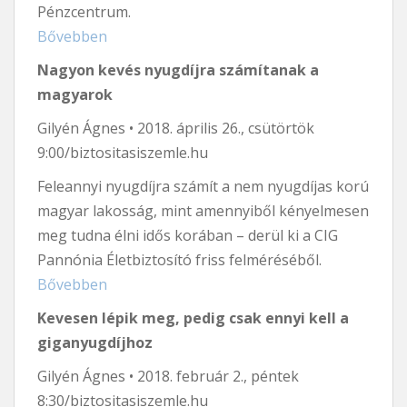
Pénzcentrum.
Bővebben
Nagyon kevés nyugdíjra számítanak a
magyarok
Gilyén Ágnes • 2018. április 26., csütörtök
9:00/biztositasiszemle.hu
Feleannyi nyugdíjra számít a nem nyugdíjas korú
magyar lakosság, mint amennyiből kényelmesen
meg tudna élni idős korában – derül ki a CIG
Pannónia Életbiztosító friss felméréséből.
Bővebben
Kevesen lépik meg, pedig csak ennyi kell a
giganyugdíjhoz
Gilyén Ágnes • 2018. február 2., péntek
8:30/biztositasiszemle.hu